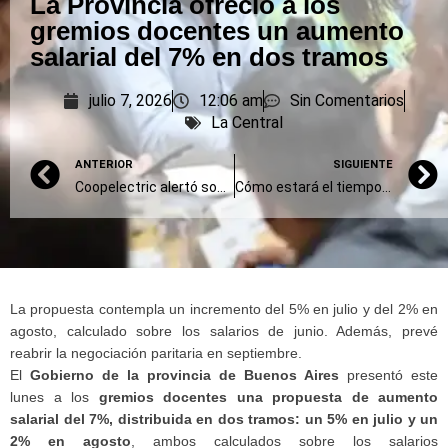
La Provincia ofreció a los
gremios docentes un aumento
salarial del 7% en dos tramos
julio 7, 2026
12:06 am
Sin Comentarios
La Central
ANTERIOR
SIGUIENTE
Coopelectric alertó sobre posibles llamados fraudulentos dirigidos a usuarios
Cómo estará el tiempo en Olavarría: sube la temperatura justo para el Argentina-Egipto
La propuesta contempla un incremento del 5% en julio y del 2% en
agosto, calculado sobre los salarios de junio. Además, prevé
reabrir la negociación paritaria en septiembre.
El
Gobierno de la provincia de Buenos Aires
presentó este
lunes a los
gremios docentes una propuesta de aumento
salarial del 7%, distribuida en dos tramos: un 5% en julio y un
2% en agosto
, ambos calculados sobre los salarios