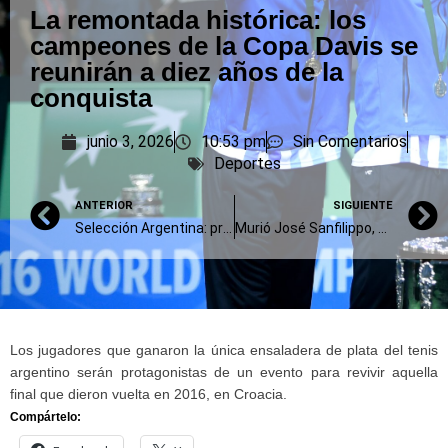
La remontada histórica: los
campeones de la Copa Davis se
reunirán a diez años de la
conquista
junio 3, 2026
10:53 pm
Sin Comentarios
Deportes
ANTERIOR
SIGUIENTE
Selección Argentina: primera práctica abierta en medio de rumores de cambios
Murió José Sanfilippo, goleador emblema de San Lorenzo
Los jugadores que ganaron la única ensaladera de plata del tenis
argentino serán protagonistas de un evento para revivir aquella
final que dieron vuelta en 2016, en Croacia.
Compártelo: