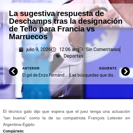
La sugestiva respuesta de
Deschamps tras la designación
de Tello para Francia vs
Marruecos
julio 9, 2026
12:06 am
Sin Comentarios
Deportes
ANTERIOR
SIGUIENTE
El gol de Enzo Fernández ante Egipto rompió un récord histórico de búsquedas en Google
Las búsquedas que disparó el Mundial 2026: los jugadores y las selecciones que ganaron en Google Trends
El técnico galo dijo que espera que el juez tenga una actuación
“tan buena” como la de su compatriota François Letexier en
Argentina-Egipto.
Compártelo: