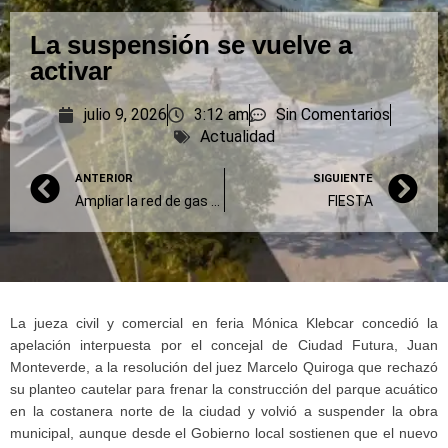
La suspensión se vuelve a
activar
julio 9, 2026
3:12 am
Sin Comentarios
Actualidad
ANTERIOR
SIGUIENTE
Ampliar la red de gas natural
FIESTA
La jueza civil y comercial en feria Mónica Klebcar concedió la
apelación interpuesta por el concejal de Ciudad Futura, Juan
Monteverde, a la resolución del juez Marcelo Quiroga que rechazó
su planteo cautelar para frenar la construcción del parque acuático
en la costanera norte de la ciudad y volvió a suspender la obra
municipal, aunque desde el Gobierno local sostienen que el nuevo