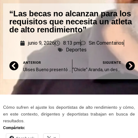
“Las becas no alcanzan para los
requisitos que necesita un atleta
de alto rendimiento”
junio 9, 2026
8:13 pm
Sin Comentarios
Deportes
ANTERIOR
SIGUIENTE
Ulises Bueno presentó la canción de Argentina en el Mundial
“Chicle” Aranda, un desfachatado que ya debutó con la Selección
Cómo sufren el ajuste los deportistas de alto rendimiento y cómo,
en este contexto, dirigentes y deportistas trabajan en busca de
resultados.
Compártelo: