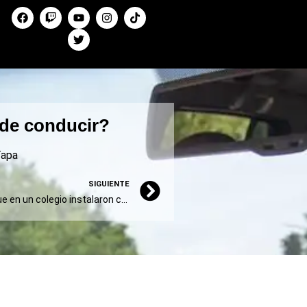
a de conducir?
apa
SIGUIENTE
Mar del Plata: denuncian que en un colegio instalaron cámaras ocultas en un salón donde se cambian menores