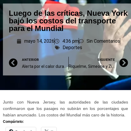
Luego de las críticas, Nueva York
bajó los costos del transporte
para el Mundial
mayo 14, 2026
4:36 pm
Sin Comentarios
Deportes
ANTERIOR
SIGUIENTE
Alerta por el calor durante los partidos del Mundial 2026
Riquelme, Simeone y Zidane, con chances de ir al Mundial
Junto con Nueva Jersey, las autoridades de las ciudades
confirmaron que los pasajes no subirán en los porcentajes que
habían anunciado. Los costos del Mundial más caro de la historia.
Compártelo: