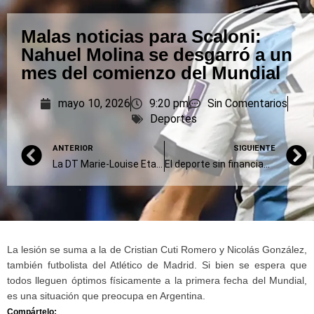
Malas noticias para Scaloni:
Nahuel Molina se desgarró a un
mes del comienzo del Mundial
mayo 10, 2026
9:20 pm
Sin Comentarios
Deportes
ANTERIOR
SIGUIENTE
La DT Marie-Louise Eta logró su primer triunfo en Alemania
El deporte sin financiamiento
La lesión se suma a la de Cristian Cuti Romero y Nicolás González,
también futbolista del Atlético de Madrid. Si bien se espera que
todos lleguen óptimos físicamente a la primera fecha del Mundial,
es una situación que preocupa en Argentina.
Compártelo: