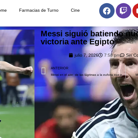
ome
Farmacias de Turno
Cine
Messi siguió batiendo nu
victoria ante Egipto
julio 7, 2026
7:58 pm
Sin C
ANTERIOR
Messi en el aire: de las lágrimas a la euforia tras el triunfo ante Egipto
M