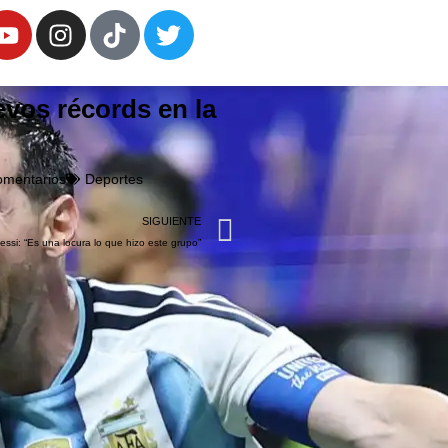
evos récords en la
omentarios
Deportes
SIGUIENTE
essi: “Es una locura lo que hizo este grupo”