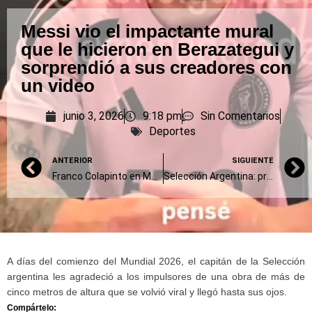
Messi vio el impactante mural
que le hicieron en Berazategui y
sorprendió a sus creadores con
un video
junio 3, 2026
9:18 pm
Sin Comentarios
Deportes
ANTERIOR
SIGUIENTE
Franco Colapinto en Mónaco: “Es una de las mejores carreras del año”
Selección Argentina: primera práctica abierta en medio de rumores de cambios
A días del comienzo del Mundial 2026, el capitán de la Selección
argentina les agradeció a los impulsores de una obra de más de
cinco metros de altura que se volvió viral y llegó hasta sus ojos.
Compártelo: