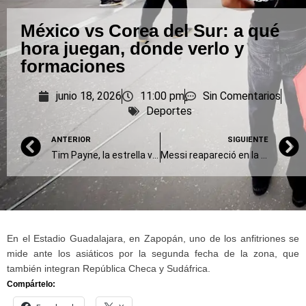
México vs Corea del Sur: a qué
hora juegan, dónde verlo y
formaciones
junio 18, 2026
11:00 pm
Sin Comentarios
Deportes
ANTERIOR
SIGUIENTE
Tim Payne, la estrella viral del Mundial 2026, fue anunciado como nuevo jugador de Olimpia
Messi reapareció en la práctica y hasta regaló algunas sonrisas
En el Estadio Guadalajara, en Zapopán, uno de los anfitriones se
mide ante los asiáticos por la segunda fecha de la zona, que
también integran República Checa y Sudáfrica.
Compártelo: