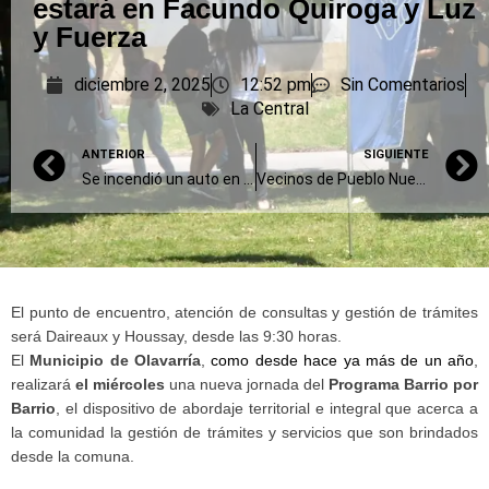
estará en Facundo Quiroga y Luz
y Fuerza
diciembre 2, 2025
12:52 pm
Sin Comentarios
La Central
ANTERIOR
SIGUIENTE
Se incendió un auto en el centro de la ciudad
Vecinos de Pueblo Nuevo denuncian ruidos molestos: “en el barrio nadie duerme”
El punto de encuentro, atención de consultas y gestión de trámites
será Daireaux y Houssay, desde las 9:30 horas.
El
Municipio de Olavarría
,
como desde hace ya más de un año
,
realizará
el miércoles
una nueva jornada del
Programa Barrio por
Barrio
, el dispositivo de abordaje territorial e integral que acerca a
la comunidad la gestión de trámites y servicios que son brindados
desde la comuna.