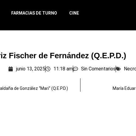
FARMACIAS DE TURNO
CINE
riz Fischer de Fernández (Q.E.P.D.)
junio 13, 2025
11:18 am
Sin Comentarios
Necro
aldaña de González “Mari” (Q.E.P.D.)
María Eduard