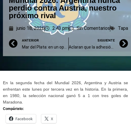
Mundial 2026: Argentina nunca
perdió contra Austria, nuestro
próximo rival
junio 18, 2026
2:43 pm
Sin Comentarios
Tapa
ANTERIOR
SIGUIENTE
Mar del Plata: en un operativo histórico realizaron el mayor traslado multiorgánico del país
Aclaran que la adhesión a la SUBE es opcional y el CUD físico sigue vigente
En la segunda fecha del Mundial 2026, Argentina y Austria se
enfrentan este lunes por tercera vez en la historia. En la primera,
en 1980, la selección nacional ganó 5 a 1 con tres goles de
Maradona.
Compártelo:
Facebook
X