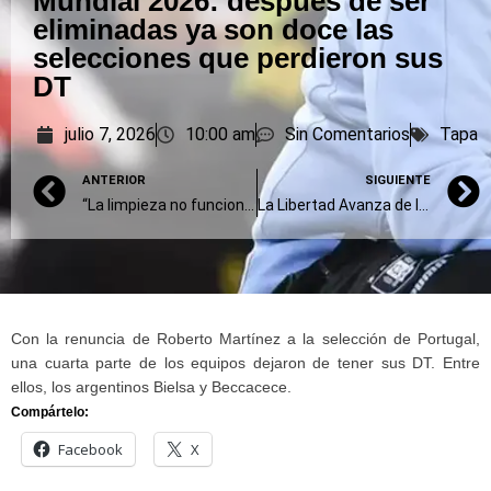
Mundial 2026: después de ser
eliminadas ya son doce las
selecciones que perdieron sus
DT
julio 7, 2026
10:00 am
Sin Comentarios
Tapa
ANTERIOR
SIGUIENTE
“La limpieza no funciona porque estás negada”: apareció otra víctima de la tarotista marplatense
La Libertad Avanza de la provincia de Buenos Aires lanzó el Programa de Formación de Jóvenes Liberales
Con la renuncia de Roberto Martínez a la selección de Portugal,
una cuarta parte de los equipos dejaron de tener sus DT. Entre
ellos, los argentinos Bielsa y Beccacece.
Compártelo:
Facebook
X