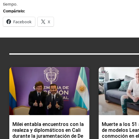
tiempo.
Compártelo:
Facebook
X
Milei entabla encuentros con la
Muerte a los 51
realeza y diplomáticos en Cali
de modelos Lea
durante la juramentación de De
conmoción en e