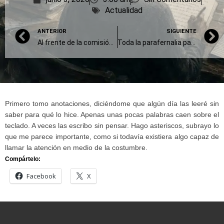
Actualidad
ANTERIOR
SIGUIENTE
Al frente de la comisión de Ciencia y Tecnología del Senado
Toda la parafernalia para espiar que le encontraron al extitular del Orsna y Arsat
Primero tomo anotaciones, diciéndome que algún día las leeré sin
saber para qué lo hice. Apenas unas pocas palabras caen sobre el
teclado. A veces las escribo sin pensar. Hago asteriscos, subrayo lo
que me parece importante, como si todavía existiera algo capaz de
llamar la atención en medio de la costumbre.
Compártelo:
Facebook
X