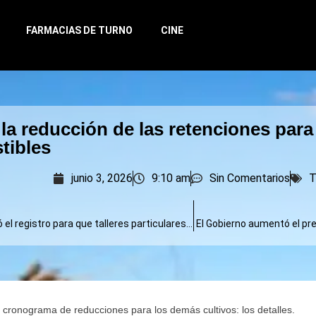
FARMACIAS DE TURNO
CINE
 la reducción de las retenciones para 
tibles
junio 3, 2026
9:10 am
Sin Comentarios
T
Nación reabrió el registro para que talleres particulares hagan la VTV: ¿qué pasará en Provincia?
El Gobierno aumentó el pre
el cronograma de reducciones para los demás cultivos: los detalles.