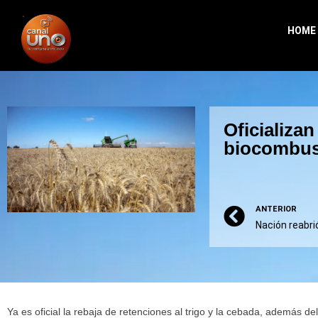
HOME
Oficializan
biocombus
ANTERIOR
Ya es oficial la rebaja de retenciones al trigo y la cebada, además d