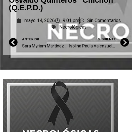
Osvaldo Quinteros “Chichón”
(Q.E.P.D.)
mayo 14, 2026
9:01 pm
Sin Comentarios
Necrológicas
ANTERIOR
SIGUIENTE
Sara Myriam Martínez “Sarita” (Q.E.P.D.)
Isolina Paula Valenzuela Pando de Lucini (Q.E.P.D.)