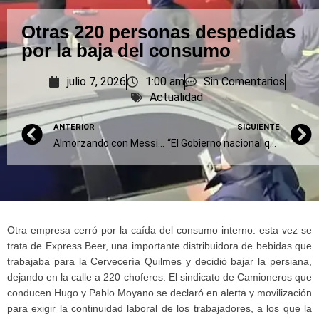
Otras 220 personas despedidas
por la baja del consumo
julio 7, 2026
1:00 am
Sin Comentarios
Actualidad
ANTERIOR
SIGUIENTE
Almorzando con Messi y los campeones del mundo
“El Gobierno nacional quiere rifar al sistema científico”
Otra empresa cerró por la caída del consumo interno: esta vez se
trata de Express Beer, una importante distribuidora de bebidas que
trabajaba para la Cervecería Quilmes y decidió bajar la persiana,
dejando en la calle a 220 choferes. El sindicato de Camioneros que
conducen Hugo y Pablo Moyano se declaró en alerta y movilización
para exigir la continuidad laboral de los trabajadores, a los que la