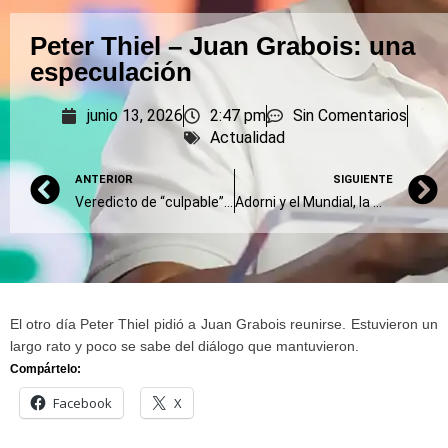
Peter Thiel – Juan Grabois: una
especulación
junio 13, 2026
2:47 pm
Sin Comentarios
Actualidad
ANTERIOR
SIGUIENTE
Veredicto de “culpable” para acusado por femicidio
Adorni y el Mundial, la mentira como metástasis
El otro día Peter Thiel pidió a Juan Grabois reunirse. Estuvieron un
largo rato y poco se sabe del diálogo que mantuvieron.
Compártelo:
Facebook
X