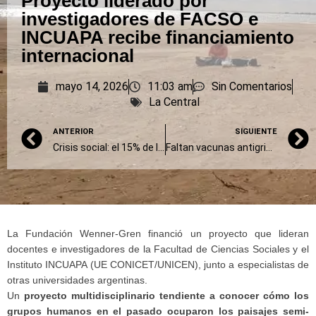
Proyecto liderado por
investigadores de FACSO e
INCUAPA recibe financiamiento
internacional
mayo 14, 2026
11:03 am
Sin Comentarios
La Central
ANTERIOR
SIGUIENTE
Crisis social: el 15% de la población de Olavarría recibe asistencia del Municipio
Faltan vacunas antigripales para mayores de 65 años en Olavarría por demoras en el envío de Nación
La Fundación Wenner-Gren financió un proyecto que lideran
docentes e investigadores de la Facultad de Ciencias Sociales y el
Instituto INCUAPA (UE CONICET/UNICEN), junto a especialistas de
otras universidades argentinas.
Un
proyecto multidisciplinario tendiente a conocer cómo los
grupos humanos en el pasado ocuparon los paisajes semi-