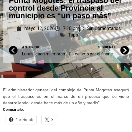
Punta Mogotes: el traspaso del
control desde Provincia al
municipio es “un paso más”
mayo 12, 2026
7:30 pm
Sin Comentarios
Tapa
ANTERIOR
SIGUIENTE
Lanús: caen miembros de la banda que robó 16 millones de pesos en depósito de Mercado Libre
El reclamo por el financiamiento universitario fue masivo y el gobierno lo tildó de “acto opositor”
El administrador general del complejo de Punta Mogotes aseguró
que el traspaso es en el marco de un proceso que se viene
desarrollando “desde hace más de un año y medio”.
Compártelo:
Facebook
X