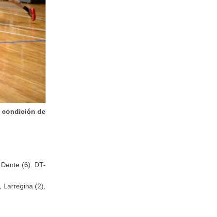
n condición de
, Dente (6). DT-
, Larregina (2),