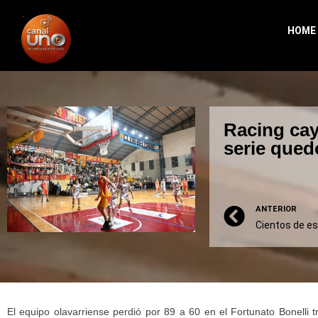
HOME
Racing cay
serie qued
ANTERIOR
El equipo olavarriense perdió por 89 a 60 en el Fortunato Bonelli tras