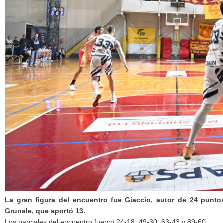
La gran figura del encuentro fue Giaccio, autor de 24 punt
Grunale, que aportó 13.
Los parciales del encuentro fueron 24-18, 49-30, 63-43 y 89-60.