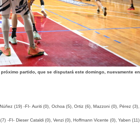
l próximo partido, que se disputará este domingo, nuevamente e
Núñez (19) -FI- Auriti (0), Ochoa (5), Ortiz (6), Mazzoni (0), Pérez (3)
o (7) -FI- Dieser Cataldi (0), Venzi (0), Hoffmann Vicente (0), Yaben (11)