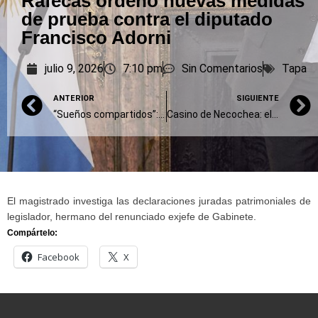
Rafecas ordenó nuevas medidas
de prueba contra el diputado
Francisco Adorni
julio 9, 2026
7:10 pm
Sin Comentarios
Tapa
ANTERIOR
SIGUIENTE
“Sueños compartidos”: pedido de penas para De Vido, López, Fatala y los Schoklender
Casino de Necochea: el Municipio aguarda la tasación del Banco Provincia para la venta del Auditórium
El magistrado investiga las declaraciones juradas patrimoniales de
legislador, hermano del renunciado exjefe de Gabinete.
Compártelo:
Facebook
X