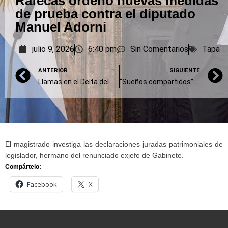
Rafecas ordenó nuevas medidas
de prueba contra el diputado
Manuel Adorni
julio 9, 2026
6:40 pm
Sin Comentarios
Tapa
ANTERIOR
SIGUIENTE
Llamas en el Delta del Paraná: investigan quemas intencionales frente a Ramallo y San Pedro
“Sueños compartidos”: pedido de penas para De Vido, López, Fatala y los Schoklender
El magistrado investiga las declaraciones juradas patrimoniales de
legislador, hermano del renunciado exjefe de Gabinete.
Compártelo:
Facebook
X