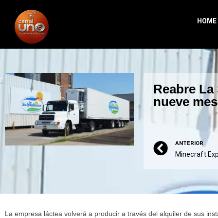
HOME
Reabre La 
nueve mes
ANTERIOR
La empresa láctea volverá a producir a través del alquiler de sus in