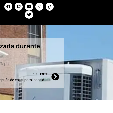
izada durante
Tapa
SIGUIENTE
Reabre La Suipachense después de estar paralizada durante nueve meses