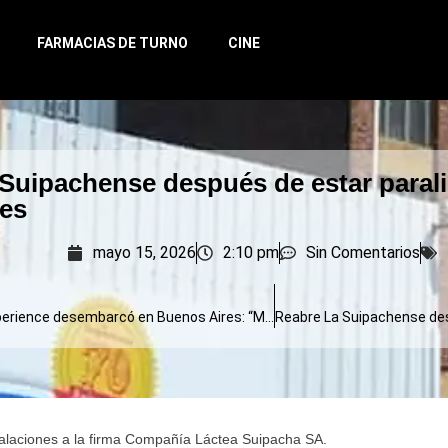
FARMACIAS DE TURNO
CINE
Suipachense después de estar paral
es
mayo 15, 2026
2:10 pm
Sin Comentarios
Minecraft Experience desembarcó en Buenos Aires: “Miles de fanáticos viven el videojuego en la vida real”
stalaciones a la firma Compañía Láctea Suipacha SA.