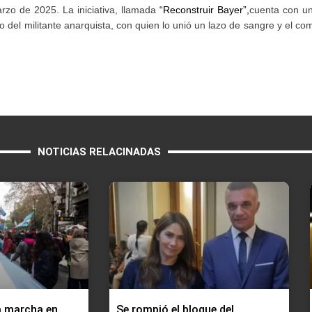
arzo de 2025. La iniciativa, llamada
“Reconstruir Bayer”,
cuenta con u
o del militante anarquista, con quien lo unió un lazo de sangre y el co
NOTICIAS RELACINADAS
a marcha en
Se rompió el bloque del