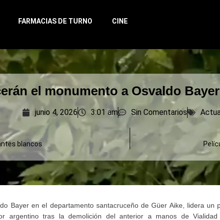
FARMACIAS DE TURNO
CINE
cerán el monumento a Osvaldo Bayer
junio 4, 2026
3:01 am
Sin Comentarios
Actua
antes blancos
Pelíc
ldo Bayer en el departamento santacruceño de Güer Aike, lidera un 
or argentino tras la demolición del anterior a manos de Vialidad