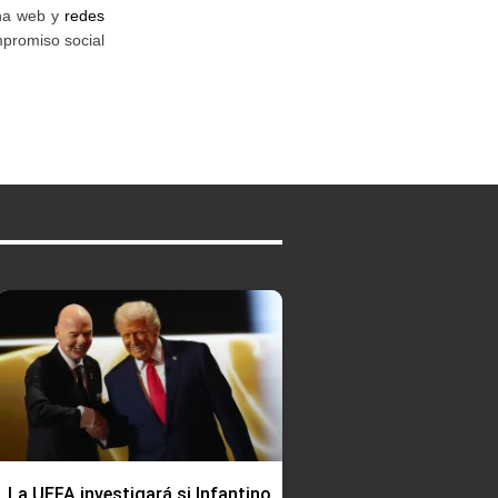
na web y
redes
mpromiso social
La UEFA investigará si Infantino