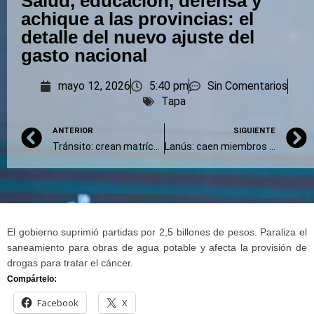
Salud, educación, defensa y
achique a las provincias: el
detalle del nuevo ajuste del
gasto nacional
mayo 12, 2026
5:40 pm
Sin Comentarios
Tapa
ANTERIOR
SIGUIENTE
Tránsito: crean matrícula nacional para instructores y evaluadores de licencias de conducir de motos
Lanús: caen miembros de la banda que robó 16 millones de pesos en depósito de Mercado Libre
El gobierno suprimió partidas por 2,5 billones de pesos. Paraliza el
saneamiento para obras de agua potable y afecta la provisión de
drogas para tratar el cáncer.
Compártelo:
Facebook
X