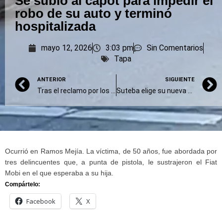
Se subió al capot para impedir el
robo de su auto y terminó
hospitalizada
mayo 12, 2026
3:03 pm
Sin Comentarios
Tapa
ANTERIOR
SIGUIENTE
Tras el reclamo por los cargos, la Corte muestra gestos hacia el Gobierno de Kicillof
Suteba elige su nueva conducción, sin Baradel en la lista tras 22 años
Ocurrió en Ramos Mejía. La víctima, de 50 años, fue abordada por
tres delincuentes que, a punta de pistola, le sustrajeron el Fiat
Mobi en el que esperaba a su hija.
Compártelo:
Facebook
X