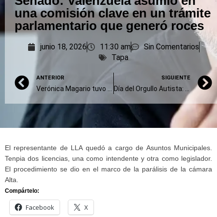
Senado: Valenzuela asumió en
una comisión clave en un trámite
parlamentario que generó roces
junio 18, 2026
11:30 am
Sin Comentarios
Tapa
ANTERIOR
SIGUIENTE
Verónica Magario tuvo que ceder, y el Senado sesionará tras meses de parálisis
Día del Orgullo Autista: una oportunidad para seguir construyendo una sociedad más inclusiva
El representante de LLA quedó a cargo de Asuntos Municipales.
Tenpia dos licencias, una como intendente y otra como legislador.
El procedimiento se dio en el marco de la parálisis de la cámara
Alta.
Compártelo:
Facebook
X