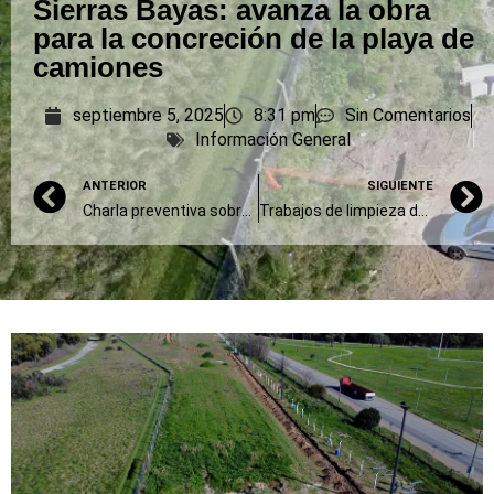
Sierras Bayas: avanza la obra
para la concreción de la playa de
camiones
septiembre 5, 2025
8:31 pm
Sin Comentarios
Información General
ANTERIOR
SIGUIENTE
Charla preventiva sobre tabaquismo en Bomberos de Olavarría
Trabajos de limpieza del cauce del arroyo Tapalqué