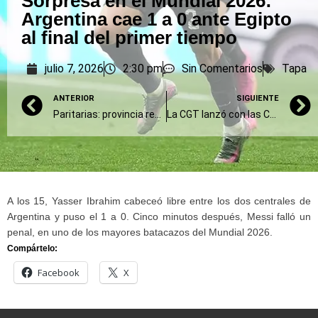
Sorpresa en el Mundial 2026:
Argentina cae 1 a 0 ante Egipto
al final del primer tiempo
julio 7, 2026
2:30 pm
Sin Comentarios
Tapa
ANTERIOR
SIGUIENTE
Paritarias: provincia repitió la oferta de suba salarial de 7% en dos cuotas, y ATE la puso a consideración
La CGT lanzó con las CTA un plan de protestas “a la francesa”: ¿cómo será?
A los 15, Yasser Ibrahim cabeceó libre entre los dos centrales de
Argentina y puso el 1 a 0. Cinco minutos después, Messi falló un
penal, en uno de los mayores batacazos del Mundial 2026.
Compártelo:
Facebook
X