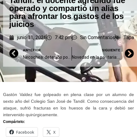
Tandil: el docente agredido fue
operado y compartió un alias
para afrontar los gastos de los
juicios
junio 11, 2026
7:42 pm
Sin Comentarios
Tapa
ANTERIOR
SIGUIENTE
Necochea: detenido por golpear a su pareja embarazada de siete meses
Novedad en la paritaria: Kicillof ofrece un plan de desendeudamiento, pero demora la oferta salarial
Gastón Valdez fue golpeado en plena clase por un alumno de
sexto año del Colegio San José de Tandil. Como consecuencia del
ataque, sufrió fracturas en los huesos de la cara y debió ser
intervenido quirúrgicamente.
Compártelo:
Facebook
X