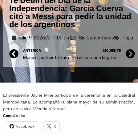
Te Deum del Día de la
Independencia: García Cuerva
citó a Messi para pedir la unidad
de los argentinos
julio 9, 2026
1:00 pm
Sin Comentarios
Tapa
ANTERIOR
SIGUIENTE
Murió el publicista Ramiro Agulla, clave en la campaña de De la Rúa
Fin de semana largo con carreras, vino de la Costa, comics y asado con cuero
El presidente Javier Milei participó de la ceremonia en la Catedral
Metropolitana. Lo acompañó la plana mayor de su administración,
pero no la vice Victoria Villarruel.
Compártelo:
Facebook
X