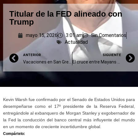
Titular de la FED alineado con
Trump
mayo 15, 2026
3:01 am
Sin Comentarios
Actualidad
ANTERIOR
SIGUIENTE
Vacaciones en San Gregorio (II)
El cruce entre Mayans y Bullrich por Adorni
Kevin Warsh fue confirmado por el Senado de Estados Unidos para
desempeñarse como el 17º presidente de la Reserva Federal,
entregándole al exbanquero de Morgan Stanley y exgobernador de
la Fed la conducción del banco central más influyente del mundo
en un momento de creciente incertidumbre global.
Compártelo: