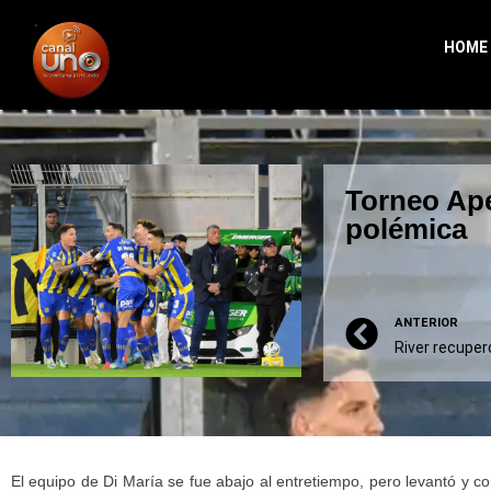
HOME
Torneo Ape
polémica
ANTERIOR
El equipo de Di María se fue abajo al entretiempo, pero levantó y c