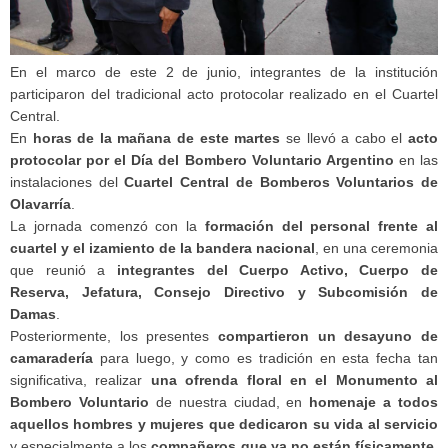
En el marco de este 2 de junio, integrantes de la institución
participaron del tradicional acto protocolar realizado en el Cuartel
Central.
En
horas de la mañana de este martes
se llevó a cabo el
acto
protocolar por el Día del Bombero Voluntario Argentino
en las
instalaciones del
Cuartel Central de Bomberos Voluntarios de
Olavarría
.
La jornada comenzó con la
formación del personal frente al
cuartel y el izamiento de la bandera nacional
, en una ceremonia
que reunió a
integrantes del Cuerpo Activo, Cuerpo de
Reserva, Jefatura, Consejo Directivo y Subcomisión de
Damas
.
Posteriormente, los presentes
compartieron un desayuno de
camaradería
para luego, y como es tradición en esta fecha tan
significativa, realizar
una ofrenda floral en el Monumento al
Bombero Voluntario
de nuestra ciudad, en
homenaje a todos
aquellos hombres y mujeres que dedicaron su vida al servicio
y especialmente a los
compañeros que ya no están físicamente
,