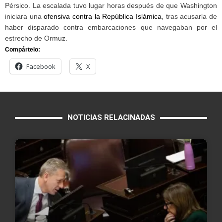
Pérsico. La escalada tuvo lugar horas después de que Washington
iniciara una
ofensiva contra la República Islámica
, tras acusarla de
haber disparado contra embarcaciones que navegaban por el
estrecho de Ormuz.
Compártelo:
Facebook
X
NOTICIAS RELACINADAS