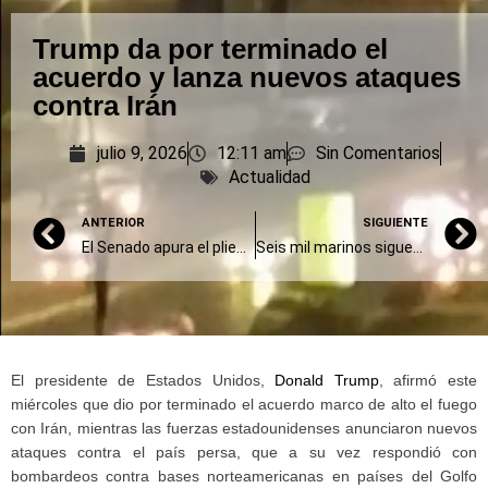
Trump da por terminado el
acuerdo y lanza nuevos ataques
contra Irán
julio 9, 2026
12:11 am
Sin Comentarios
Actualidad
ANTERIOR
SIGUIENTE
El Senado apura el pliego del juez que salvó la reforma laboral e intervino la UOM
Seis mil marinos siguen bloqueados en el Golfo, según la agencia marítima de la ONU
El presidente de Estados Unidos,
Donald Trump
, afirmó este
miércoles que dio por terminado el acuerdo marco de alto el fuego
con Irán, mientras las fuerzas estadounidenses anunciaron nuevos
ataques contra el país persa, que a su vez respondió con
bombardeos contra bases norteamericanas en países del Golfo