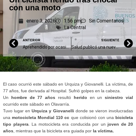
con una moto
enero 3, 2026
1:56 pm
Sin Comentarios
La Central
ANTERIOR
SIGUIENTE
Aprehendido por ocasionar disturbios y atacar a la Policía
Salud publicó una nueva guía nacional para combatir el brote de coqueluche
El caso ocurrió este sábado en Urquiza y Giovanelli. La víctima, de
77 años, fue derivada al Hospital. Sufrió golpes en la cabeza.
Un
hombre de 77 años
resultó
herido
en un
siniestro vial
ocurrido este sábado en Olavarría.
Tuvo lugar en
Urquiza y Giovanelli
donde se vieron involucradas
una
motocicleta Mondial 110 cc
que colisionó con una
bicicleta
tipo playera
. La motocicleta era conducida por un
joven de 20
años
, mientras que la bicicleta era guiada por
la víctima.