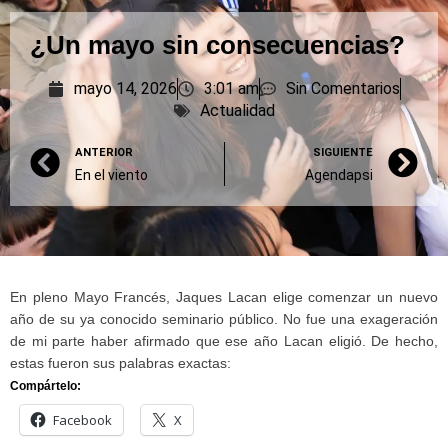
¿Un mayo sin consecuencias?
mayo 14, 2026
3:01 am
Sin Comentarios
Actualidad
ANTERIOR
SIGUIENTE
En el viento
Agendapsi
En pleno Mayo Francés, Jaques Lacan elige comenzar un nuevo
año de su ya conocido seminario público. No fue una exageración
de mi parte haber afirmado que ese año Lacan eligió. De hecho,
estas fueron sus palabras exactas:
Compártelo:
Facebook
X