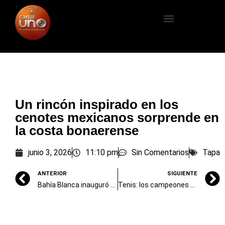
Un rincón inspirado en los
cenotes mexicanos sorprende en
la costa bonaerense
junio 3, 2026
11:10 pm
Sin Comentarios
Tapa
ANTERIOR
SIGUIENTE
Bahía Blanca inauguró el primer depósito fiscal privado de la región
Tenis: los campeones de la Copa Davis jugarán una exhibición a diez años del título