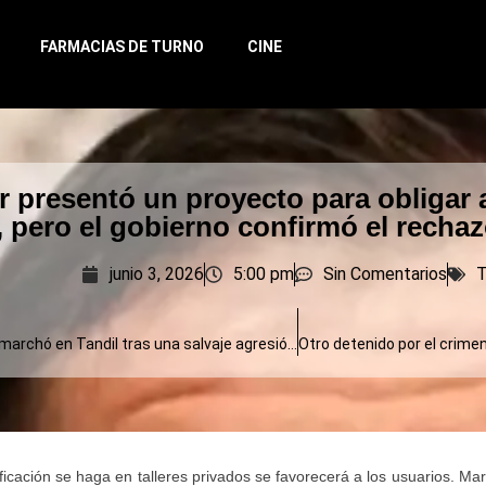
FARMACIAS DE TURNO
CINE
 presentó un proyecto para obligar a
 pero el gobierno confirmó el recha
junio 3, 2026
5:00 pm
Sin Comentarios
T
Una multitud marchó en Tandil tras una salvaje agresión a un docente
icación se haga en talleres privados se favorecerá a los usuarios. Mari