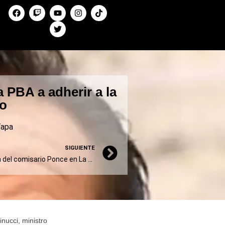
 PBA a adherir a la
zo
apa
SIGUIENTE
Otro detenido por el crimen del comisario Ponce en La Matanza: tiene 16 años y se entregó
nucci, ministro