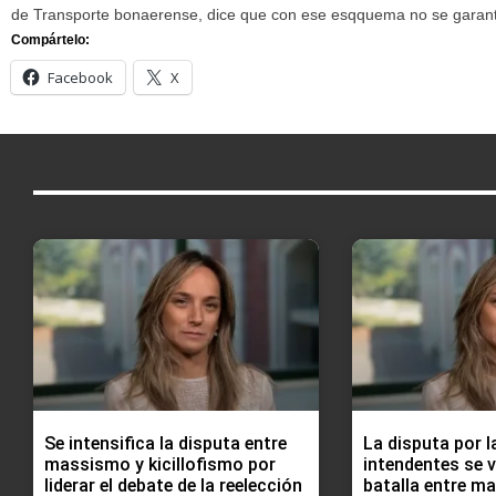
de Transporte bonaerense, dice que con ese esqquema no se garanti
Compártelo:
Facebook
X
Se intensifica la disputa entre
La disputa por l
massismo y kicillofismo por
intendentes se 
liderar el debate de la reelección
batalla entre m