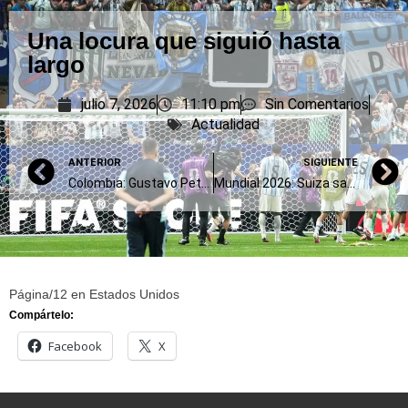
Una locura que siguió hasta
largo
julio 7, 2026
11:10 pm
Sin Comentarios
Actualidad
ANTERIOR
SIGUIENTE
Colombia: Gustavo Petro y Abelardo de la Espriella suspendieron las reuniones conjuntas de transición
Mundial 2026: Suiza sacó a Colombia por penales y jugará los cuartos de final con Argentina
Página/12 en Estados Unidos
Compártelo:
Facebook
X