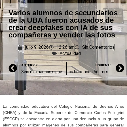
Varios alumnos de secundarios
de la UBA fueron acusados de
crear deepfakes con IA de sus
compañeras y vender las fotos
julio 9, 2026
12:26 am
Sin Comentarios
Actualidad
ANTERIOR
SIGUIENTE
Seis mil marinos siguen bloqueados en el Golfo, según la agencia marítima de la ONU
Los hermanos Adorni siguen acumulando denuncias y problemas en Comodoro Py
La comunidad educativa del Colegio Nacional de Buenos Aires
(CNBA) y de la Escuela Superior de Comercio Carlos Pellegrini
(ESCCP) se encuentra en alerta por una denuncia a un grupo de
alumnos por utilizar imágenes de sus compañeras para generar