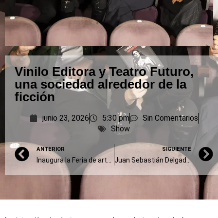
Vinilo Editora y Teatro Futuro,
una sociedad alrededor de la
ficción
junio 23, 2026
5:30 pm
Sin Comentarios
Show
ANTERIOR
SIGUIENTE
Inaugura la Feria de arte MAPA
Juan Sebastián Delgado: “Gardel y Piazzolla permitieron que el tango evolucionara”