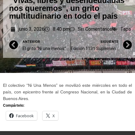
“Vivas, libres y desendeudadas
nos queremos”, un grito
multitudinario en todo el país
junio 3, 2026
8:40 pm
Sin Comentarios
Tapa
ANTERIOR
SIGUIENTE
El grito “Ni una menos” hizo temblar a las ciudades bonaerenses
Edición 1131 Suplemento Mundo Motor – Semana del 4 al 10 de junio de 2026
El colectivo “Ni Una Menos” se movilizó este miércoles en todo el
país, con epicentro frente al Congreso Nacional, en la Ciudad de
Buenos Aires.
Compártelo:
Facebook
X