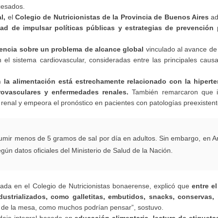
cesados.
l,
el
Colegio de Nutricionistas de la Provincia de Buenos Aires
ad
d de impulsar políticas públicas y estrategias de prevención
p
encia sobre un problema de alcance global
vinculado al avance d
n el sistema cardiovascular, consideradas entre las principales cau
 la alimentación está estrechamente relacionado con la hiperten
rovasculares y enfermedades renales.
También remarcaron que in
 renal y empeora el pronóstico en pacientes con patologías preexistent
mir menos de 5 gramos de sal por día en adultos. Sin embargo, en Ar
gún datos oficiales del Ministerio de Salud de la Nación.
ulada en el Colegio de Nutricionistas bonaerense, explicó que
entre e
strializados, como galletitas, embutidos, snacks, conservas, 
ro de la mesa, como muchos podrían pensar”, sostuvo.
daje integral basado en
educación alimentaria, lectura de etiquet