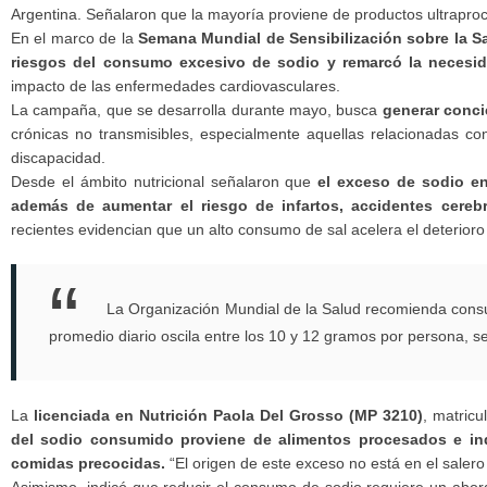
Argentina. Señalaron que la mayoría proviene de productos ultrapro
En el marco de la
Semana Mundial de Sensibilización sobre la Sa
riesgos del consumo excesivo de sodio y remarcó la necesida
impacto de las enfermedades cardiovasculares.
La campaña, que se desarrolla durante mayo, busca
generar conci
crónicas no transmisibles, especialmente aquellas relacionadas co
discapacidad.
Desde el ámbito nutricional señalaron que
el exceso de sodio en
además de aumentar el riesgo de infartos, accidentes cereb
recientes evidencian que un alto consumo de sal acelera el deterioro
La Organización Mundial de la Salud recomienda consu
promedio diario oscila entre los 10 y 12 gramos por persona, se
La
licenciada en Nutrición Paola Del Grosso (MP 3210)
, matric
del sodio consumido proviene de alimentos procesados e indu
comidas precocidas.
“El origen de este exceso no está en el sale
Asimismo, indicó que reducir el consumo de sodio requiere un abor