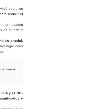
virtió sobre los
ara reducir el
e enfermedades
sas de muerte y
sión arterial,
vestigaciones
es.
gentina el
l 65% y el 70%
panificados y
as y una mayor