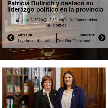
Patricia Bullrich y destacó su
liderazgo político en la provincia
junio 2, 2026
9:30 pm
Sin Comentarios
Política
ANTERIOR
SIGUIENTE
Legislatura: diputados provinciales rechazaron los cambios en Zona Fría
Zona Fría: “Como vecinos de Olavarría tenemos derecho de pedir que no seamos excluidos”