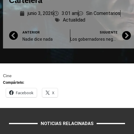
Cartelera
junio 3, 2026
3:01 am
Sin Comentarios
Actualidad
ANTERIOR
SIGUIENTE
Nadie dice nada
Los gobernadores negocian obras por apoyo legislativo
Cine
Compártelo:
Facebook
X
NOTICIAS RELACINADAS